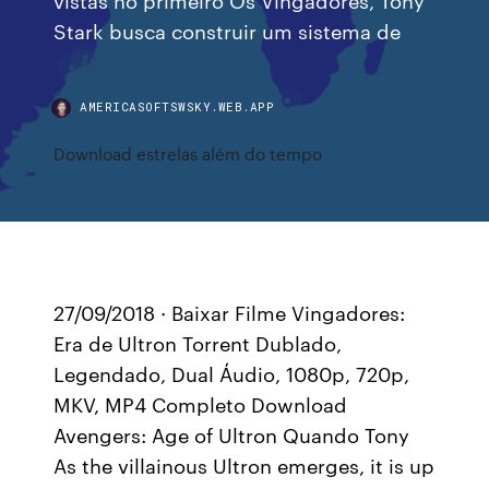
Stark busca construir um sistema de
AMERICASOFTSWSKY.WEB.APP
Download estrelas além do tempo
27/09/2018 · Baixar Filme Vingadores:
Era de Ultron Torrent Dublado,
Legendado, Dual Áudio, 1080p, 720p,
MKV, MP4 Completo Download
Avengers: Age of Ultron Quando Tony
As the villainous Ultron emerges, it is up