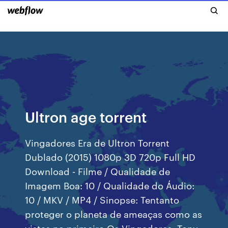
Ultron age torrent
Vingadores Era de Ultron Torrent
Dublado (2015) 1080p 3D 720p Full HD
Download - Filme / Qualidade de
Imagem Boa: 10 / Qualidade do Áudio:
10 / MKV / MP4 / Sinopse: Tentanto
proteger o planeta de ameaças como as
vistas no primeiro Os Vingadores, Tony