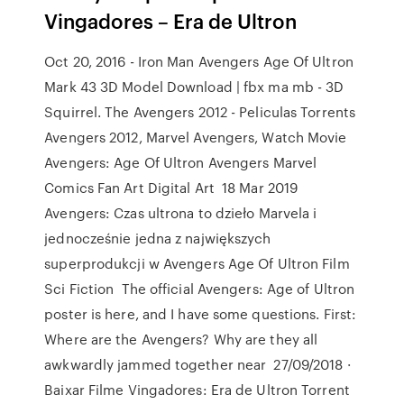
Vingadores – Era de Ultron
Oct 20, 2016 - Iron Man Avengers Age Of Ultron
Mark 43 3D Model Download | fbx ma mb - 3D
Squirrel. The Avengers 2012 - Peliculas Torrents
Avengers 2012, Marvel Avengers, Watch Movie
Avengers: Age Of Ultron Avengers Marvel
Comics Fan Art Digital Art 18 Mar 2019
Avengers: Czas ultrona to dzieło Marvela i
jednocześnie jedna z największych
superprodukcji w Avengers Age Of Ultron Film
Sci Fiction The official Avengers: Age of Ultron
poster is here, and I have some questions. First:
Where are the Avengers? Why are they all
awkwardly jammed together near 27/09/2018 ·
Baixar Filme Vingadores: Era de Ultron Torrent