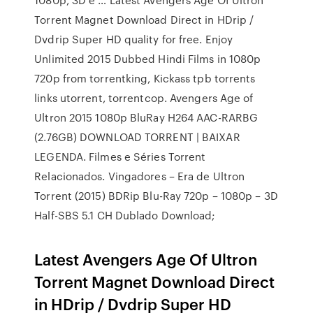
Torrent Magnet Download Direct in HDrip /
Dvdrip Super HD quality for free. Enjoy
Unlimited 2015 Dubbed Hindi Films in 1080p
720p from torrentking, Kickass tpb torrents
links utorrent, torrentcop. Avengers Age of
Ultron 2015 1080p BluRay H264 AAC-RARBG
(2.76GB) DOWNLOAD TORRENT | BAIXAR
LEGENDA. Filmes e Séries Torrent
Relacionados. Vingadores – Era de Ultron
Torrent (2015) BDRip Blu-Ray 720p – 1080p – 3D
Half-SBS 5.1 CH Dublado Download;
Latest Avengers Age Of Ultron
Torrent Magnet Download Direct
in HDrip / Dvdrip Super HD