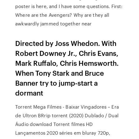
poster is here, and I have some questions. First:
Where are the Avengers? Why are they all
awkwardly jammed together near
Directed by Joss Whedon. With
Robert Downey Jr., Chris Evans,
Mark Ruffalo, Chris Hemsworth.
When Tony Stark and Bruce
Banner try to jump-start a
dormant
Torrent Mega Filmes - Baixar Vingadores – Era
de Ultron BRrip torrent (2020) Dublado / Dual
Áudio download Torrent filmes HD
Lançamentos 2020 séries em bluray 720p,