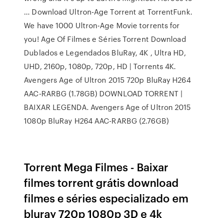
… Download Ultron-Age Torrent at TorrentFunk.
We have 1000 Ultron-Age Movie torrents for
you! Age Of Filmes e Séries Torrent Download
Dublados e Legendados BluRay, 4K , Ultra HD,
UHD, 2160p, 1080p, 720p, HD | Torrents 4K.
Avengers Age of Ultron 2015 720p BluRay H264
AAC-RARBG (1.78GB) DOWNLOAD TORRENT |
BAIXAR LEGENDA. Avengers Age of Ultron 2015
1080p BluRay H264 AAC-RARBG (2.76GB)
Torrent Mega Filmes - Baixar
filmes torrent grátis download
filmes e séries especializado em
bluray 720p 1080p 3D e 4k