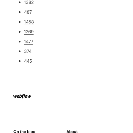
1382
487
1458
1269
1477
374
445
On the blog
About