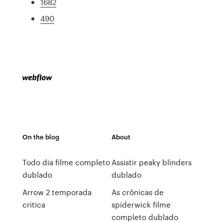
1682
490
On the blog
About
Todo dia filme completo
Assistir peaky blinders
dublado
dublado
Arrow 2 temporada
As crônicas de
critica
spiderwick filme
completo dublado