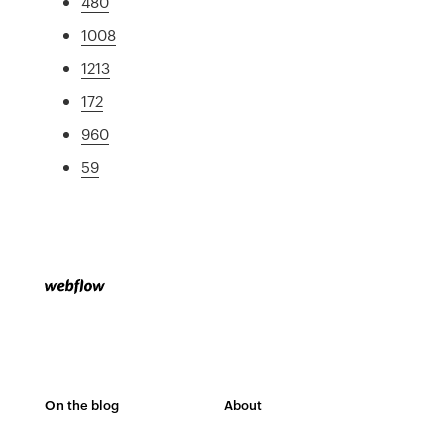
480
1008
1213
172
960
59
On the blog
About