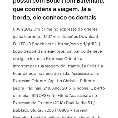
possui com Bouc (Tom Bateman),
que coordena a viagem. Já a
bordo, ele conhece os demais
6 Jun 2012 Um crime no expresso do oriente
joana lourenço. 1.107 visualizações Download
Full EPUB Ebook here { https://soo.gd/qURD } .
Logo depois da meia-noite, um banco de neve
obriga o luxuoso Expresso Oriente a
interromper sua viagem de Istambul a Paris e a
ficar parado no meio do nada. Assassinato no
Expresso Oriente. Agatha Christie. Editora:
L&pm. Páginas: 248. Ano: 2015. Sinopse: É perto
da meia- SINOPSE: No Filme Assassinato no
Expresso do Oriente (2018) Dual Áudio 5.1 /
Dublado BluRay 720p | 1080p – Torrent
Download assistir online dublado e legendado